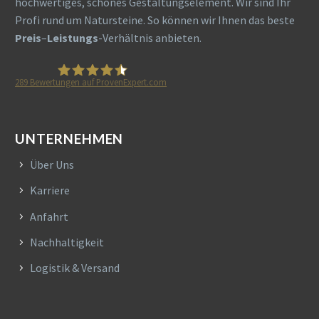
hochwertiges, schönes Gestaltungselement. Wir sind Ihr
Profi rund um Natursteine. So können wir Ihnen das beste
Preis
–
Leistungs
-Verhältnis anbieten.
289
Bewertungen auf ProvenExpert.com
HETA Naturstein
UNTERNEHMEN
Über Uns
Karriere
Anfahrt
Nachhaltigkeit
Logistik & Versand