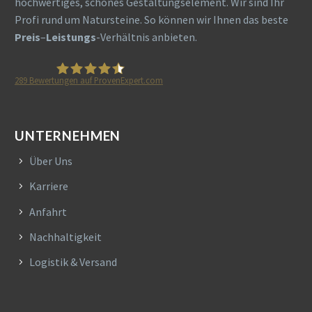
hochwertiges, schönes Gestaltungselement. Wir sind Ihr
Profi rund um Natursteine. So können wir Ihnen das beste
Preis
–
Leistungs
-Verhältnis anbieten.
289
Bewertungen auf ProvenExpert.com
HETA Naturstein
UNTERNEHMEN
Über Uns
Karriere
Anfahrt
Nachhaltigkeit
Logistik & Versand