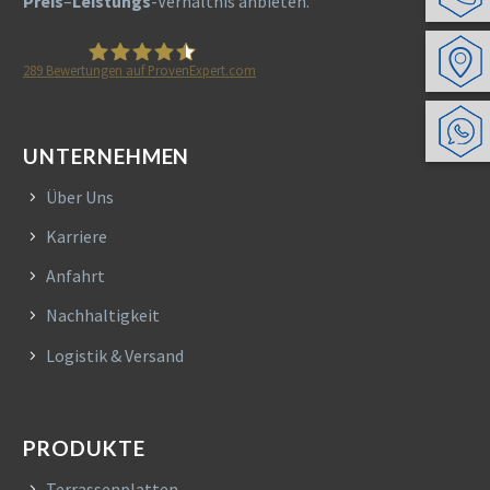
Preis
–
Leistungs
-Verhältnis anbieten.
289
Bewertungen auf ProvenExpert.com
HETA Naturstein
UNTERNEHMEN
Über Uns
Karriere
Anfahrt
Nachhaltigkeit
Logistik & Versand
PRODUKTE
Terrassenplatten