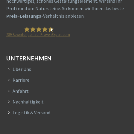
hochwertiges, schönes Gestaltungselement. Wir sind Ihr
Profi rund um Natursteine. So können wir Ihnen das beste
Preis
–
Leistungs
-Verhältnis anbieten.
289
Bewertungen auf ProvenExpert.com
HETA Naturstein
UNTERNEHMEN
Über Uns
Karriere
Anfahrt
Nachhaltigkeit
Logistik & Versand