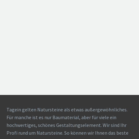
Tagein gelten Natursteine als etwas außergewöhnliches.
Für manche ist es nur Baumaterial, aber für viele ein
hochwertiges, schönes Gestaltungselement. Wir sind Ihr
Profi rund um Natursteine. So können wir Ihnen das beste