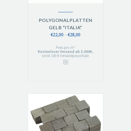
POLYGONALPLATTEN
GELB “ITALIA”
Preisspanne:
€
22,00
–
€
28,00
€22,00
Preis pro m²
bis
Kostenloser Versand ab 3.000€
,
sonst 100 € Versandpauschale.
€28,00