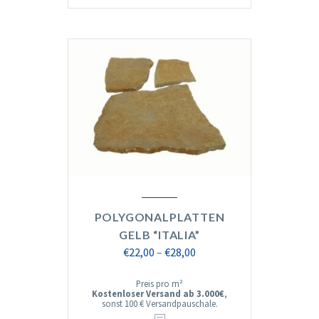
POLYGONALPLATTEN
GELB “ITALIA”
Preisspanne:
€
22,00
–
€
28,00
€22,00
Preis pro m²
bis
Kostenloser Versand ab 3.000€
,
sonst 100 € Versandpauschale.
€28,00