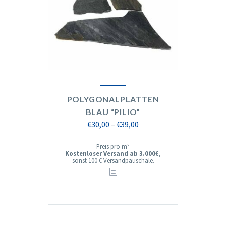
POLYGONALPLATTEN
BLAU “PILIO”
Preisspanne:
€
30,00
–
€
39,00
€30,00
Preis pro m²
bis
Kostenloser Versand ab 3.000€
,
sonst 100 € Versandpauschale.
€39,00