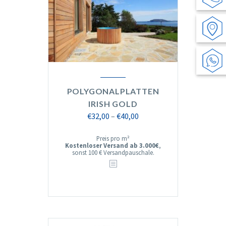
POLYGONALPLATTEN
IRISH GOLD
Preisspanne:
€
32,00
–
€
40,00
€32,00
Preis pro m²
bis
Kostenloser Versand ab 3.000€
,
sonst 100 € Versandpauschale.
€40,00