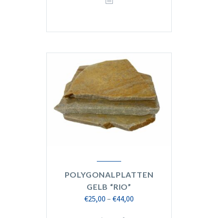
POLYGONALPLATTEN
GELB “RIO”
Preisspanne:
€
25,00
–
€
44,00
€25,00