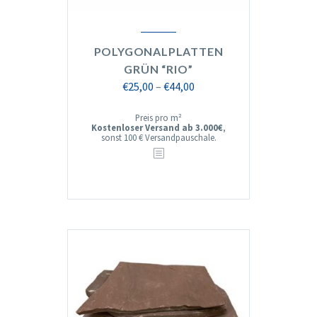
POLYGONALPLATTEN
GRÜN “RIO”
Preisspanne:
€
25,00
–
€
44,00
€25,00
Preis pro m²
bis
Kostenloser Versand ab 3.000€
,
sonst 100 € Versandpauschale.
€44,00