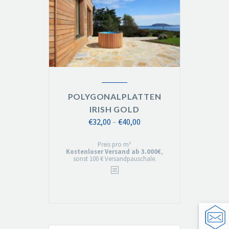
POLYGONALPLATTEN
IRISH GOLD
Preisspanne:
€
32,00
–
€
40,00
€32,00
Preis pro m²
bis
Kostenloser Versand ab 3.000€
,
sonst 100 € Versandpauschale.
€40,00