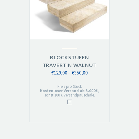
BLOCKSTUFEN
TRAVERTIN WALNUT
Preisspanne:
€
129,00
–
€
350,00
€129,00
Preis pro Stück
bis
Kostenloser Versand ab 3.000€
,
sonst 100 € Versandpauschale.
€350,00