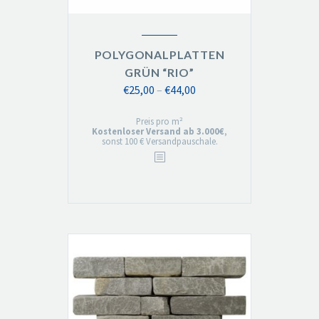
POLYGONALPLATTEN
GRÜN “RIO”
Preisspanne:
€
25,00
–
€
44,00
€25,00
Preis pro m²
bis
Kostenloser Versand ab 3.000€
,
sonst 100 € Versandpauschale.
€44,00